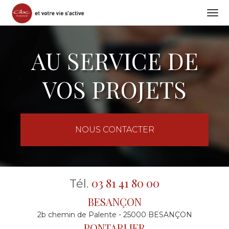
Togg
navi
Aller
au
AU SERVICE DE
contenu
principal
VOS PROJETS
NOUS CONTACTER
03 81 41 80 00
Tél.
BESANÇON
2b chemin de Palente - 25000 BESANÇON
PONTARLIER