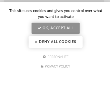
Nom
-
This site uses cookies and gives you control over what
Prénom
Email
you want to activate
:
:
*
*
OK, ACCEPT ALL
Tél.
:
*
DENY ALL COOKIES
Société
:
PERSONALIZE
PRIVACY POLICY
En soumettant ce formulaire, j'accepte que mes données
Message
personnelles saisies soient exploitées dans le cadre de ma demande
:
indiquée dans ce formulaire. (obligatoire)
Acceptation
*
Je souhaite être informé(e) des actualités du CIBC Formation
Conseil (optionnel)
RGPD
Actualités
*