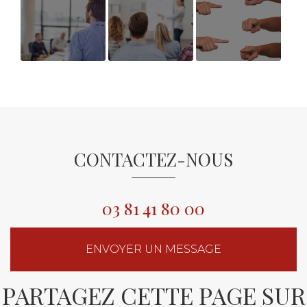
Mise en œuvre
AVIS
Poursuite de
d'une GPEC
BENEFICIAIRE
votre bilan de
efficiente
BILAN DE
compétences à
COMPETENCES
Pontarlier
pendant le
confinement
CONTACTEZ-NOUS
03 81 41 80 00
ENVOYER UN MESSAGE
PARTAGEZ CETTE PAGE SUR