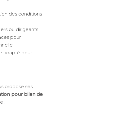
tion des conditions
rs ou dirigeants
nces pour
nnelle
te adapté pour
s propose ses
tion pour bilan de
e :