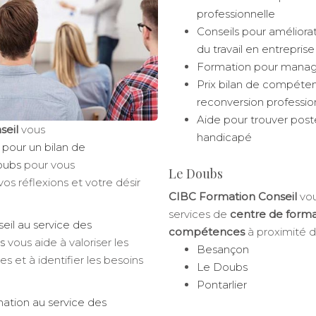
professionnelle
Conseils pour améliora
du travail en entreprise
Formation pour manage
Prix bilan de compéte
reconversion professio
Aide pour trouver pos
seil
vous
handicapé
 pour un bilan de
oubs
pour vous
Le Doubs
s réflexions et votre désir
CIBC Formation Conseil
vou
services de
centre de forma
eil au service des
compétences
à proximité d
s
vous aide à valoriser les
Besançon
 et à identifier les besoins
Le Doubs
Pontarlier
ation au service des