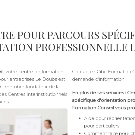
RE POUR PARCOURS SPÉCI
TATION PROFESSIONNELLE 
il
, votre
centre de formation
Contactez Cibc Formation C
 pour entreprises Le Doubs
est
demande d'information
901, membre fondateur de la
En plus de ses services :
Cen
es Centres Interinstitutionnels
spécifique d'orientation pr
ces.
Formation Conseil vous pro
Aide pour réorientation
pour particuliers
Comment faire pour ch