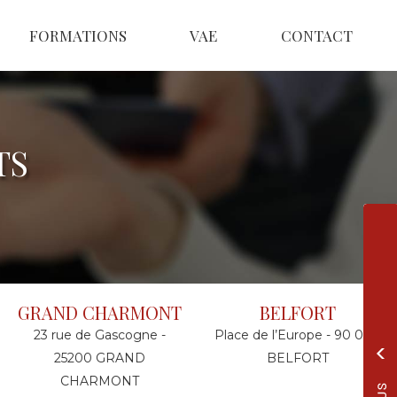
FORMATIONS
VAE
CONTACT
TS
GRAND CHARMONT
BELFORT
23 rue de Gascogne -
Place de l’Europe - 90 000
25200 GRAND
BELFORT
CHARMONT