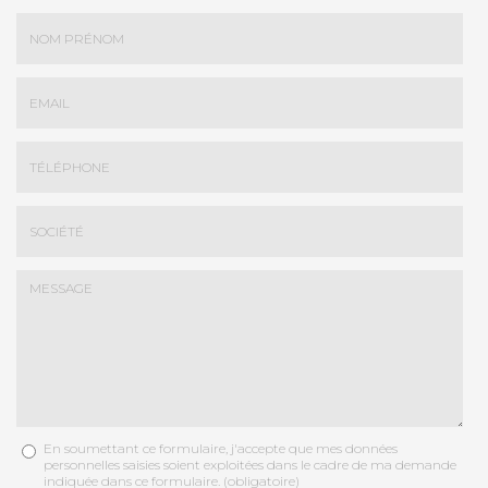
Nom
-
Prénom
Email
:
:
*
*
Tél.
:
*
Société
:
En soumettant ce formulaire, j'accepte que mes données
Message
personnelles saisies soient exploitées dans le cadre de ma demande
:
indiquée dans ce formulaire. (obligatoire)