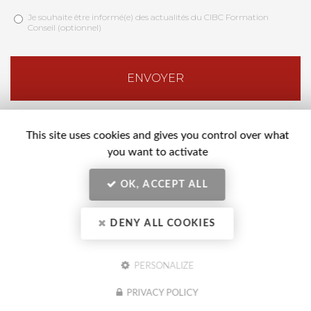
Acceptation
*
Je souhaite être informé(e) des actualités du CIBC Formation
Conseil (optionnel)
RGPD
Actualités
*
CIBC
ENVOYER
This site uses cookies and gives you control over what
you want to activate
OK, ACCEPT ALL
Nos horaires :
Lundi au vendredi 8h30 - 12h et 13h30 - 17h30
DENY ALL COOKIES
PERSONALIZE
PRIVACY POLICY