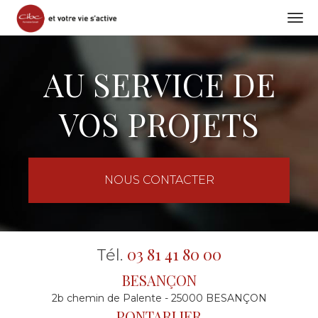
Togg
navi
Aller
au
AU SERVICE DE
contenu
principal
VOS PROJETS
NOUS CONTACTER
03 81 41 80 00
Tél.
BESANÇON
2b chemin de Palente - 25000 BESANÇON
PONTARLIER