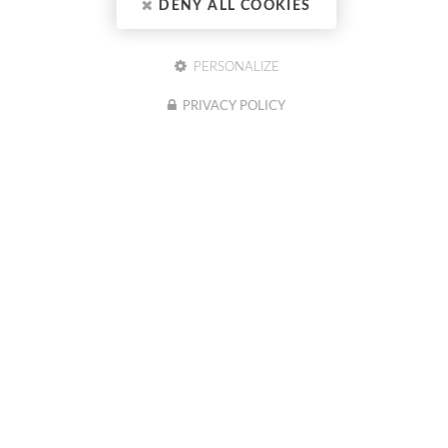
DENY ALL COOKIES
Nos horaires :
Lundi au vendredi 8h30 - 12h et 13h30 - 17h30
PERSONALIZE
PRIVACY POLICY
03 81 41 80 00
Tél :
BESANÇON
2b chemin de Palente
25000 BESANÇON
PONTARLIER