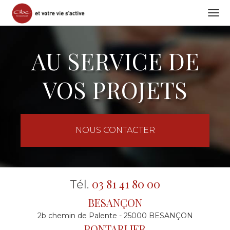
Togg
navi
Aller
au
AU SERVICE DE
contenu
principal
VOS PROJETS
NOUS CONTACTER
03 81 41 80 00
Tél.
BESANÇON
2b chemin de Palente - 25000 BESANÇON
PONTARLIER