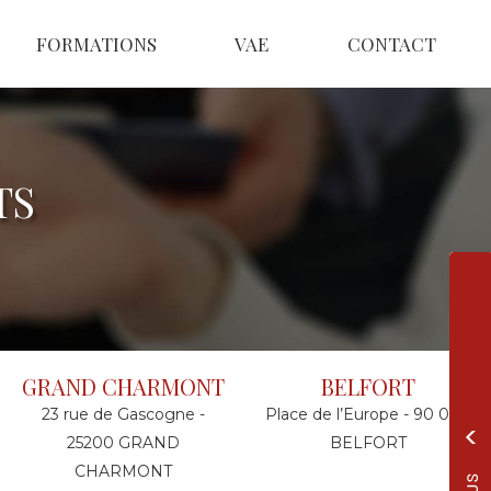
FORMATIONS
VAE
CONTACT
TS
GRAND CHARMONT
BELFORT
23 rue de Gascogne -
Place de l’Europe - 90 000
25200 GRAND
BELFORT
CHARMONT