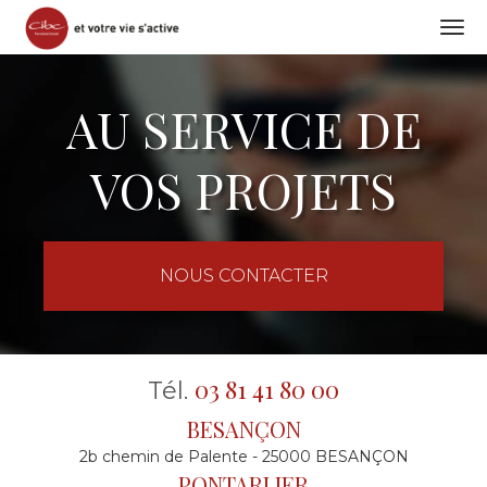
Togg
navi
Aller
au
AU SERVICE DE
contenu
principal
VOS PROJETS
NOUS CONTACTER
03 81 41 80 00
Tél.
BESANÇON
2b chemin de Palente - 25000 BESANÇON
PONTARLIER