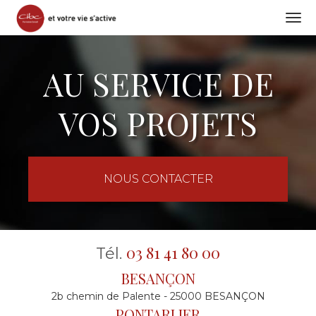
Togg
navi
Aller
au
AU SERVICE DE
contenu
principal
VOS PROJETS
NOUS CONTACTER
03 81 41 80 00
Tél.
BESANÇON
2b chemin de Palente - 25000 BESANÇON
PONTARLIER