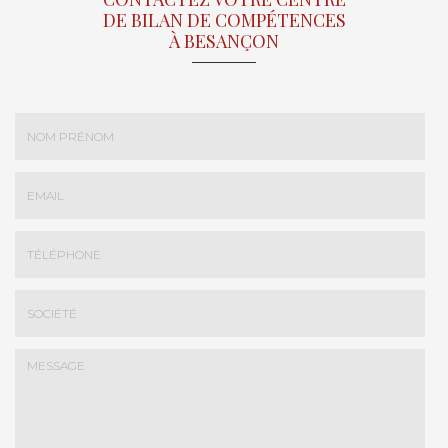
DE BILAN DE COMPÉTENCES
À BESANÇON
Nom
-
Prénom
Email
:
:
*
*
Tél.
:
*
Société
: