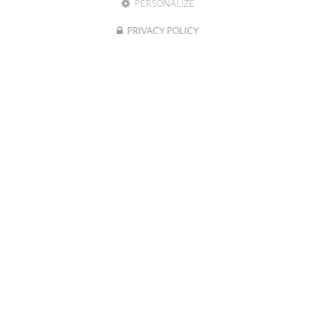
PERSONALIZE
PRIVACY POLICY
03 81 41 80 00
Tél :
BESANÇON
2b chemin de Palente
25000 BESANÇON
PONTARLIER
6A Rue Claude Chappe
25300 PONTARLIER
GRAND CHARMONT