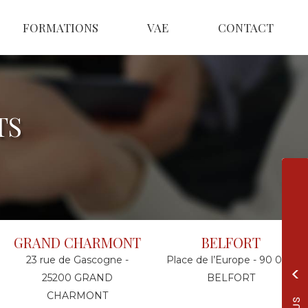
FORMATIONS
VAE
CONTACT
TS
GRAND CHARMONT
BELFORT
23 rue de Gascogne -
Place de l’Europe - 90 000
25200 GRAND
BELFORT
CHARMONT