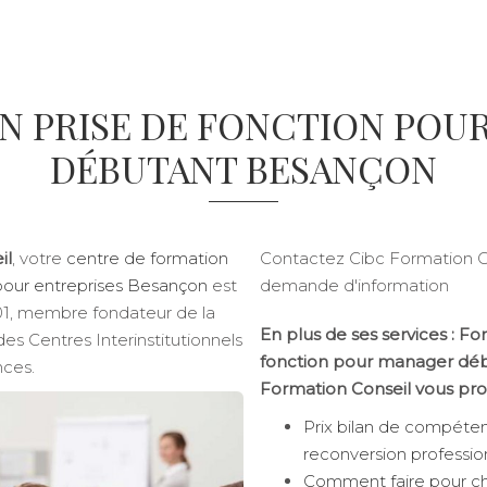
N PRISE DE FONCTION POU
DÉBUTANT BESANÇON
il
, votre
centre de formation
Contactez Cibc Formation C
 pour entreprises Besançon
est
demande d'information
901, membre fondateur de la
En plus de ses services :
For
es Centres Interinstitutionnels
fonction pour manager dé
ces.
Formation Conseil vous pro
Prix bilan de compéte
reconversion professio
Comment faire pour ch