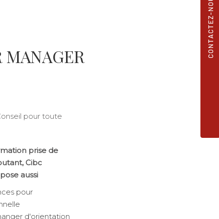
R MANAGER
onseil pour toute
mation prise de
butant
, Cibc
pose aussi
nces pour
nnelle
anger d'orientation