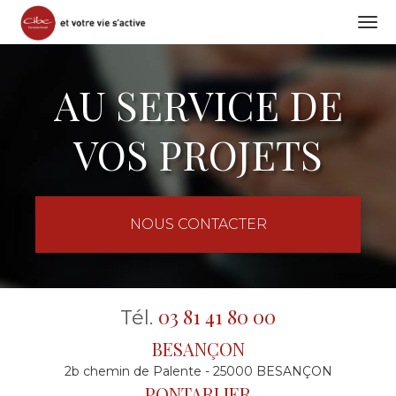
Togg
navi
Aller
au
AU SERVICE DE
contenu
principal
VOS PROJETS
NOUS CONTACTER
03 81 41 80 00
Tél.
BESANÇON
2b chemin de Palente - 25000 BESANÇON
PONTARLIER