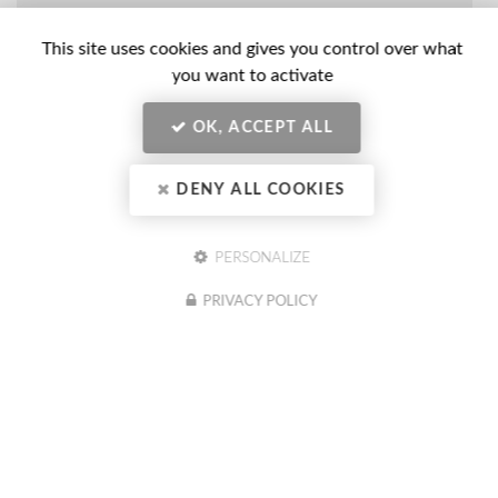
Nom
-
This site uses cookies and gives you control over what
Prénom
Email
you want to activate
:
:
*
*
OK, ACCEPT ALL
Tél.
:
*
DENY ALL COOKIES
Société
:
PERSONALIZE
PRIVACY POLICY
En soumettant ce formulaire, j'accepte que mes données
Message
personnelles saisies soient exploitées dans le cadre de ma demande
:
indiquée dans ce formulaire. (obligatoire)
Acceptation
*
Je souhaite être informé(e) des actualités du CIBC Formation
Conseil (optionnel)
RGPD
Actualités
*