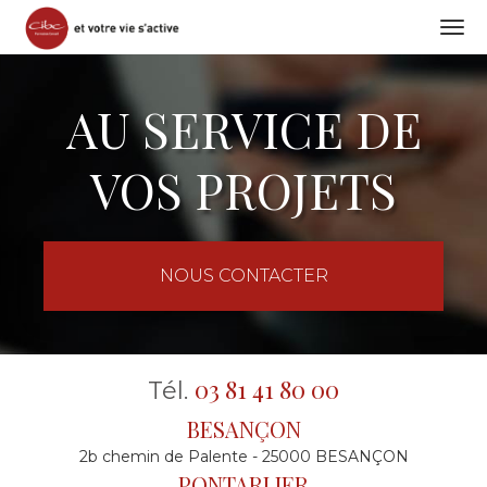
Togg
navi
Aller
au
AU SERVICE DE
contenu
principal
VOS PROJETS
NOUS CONTACTER
03 81 41 80 00
Tél.
BESANÇON
2b chemin de Palente - 25000 BESANÇON
PONTARLIER