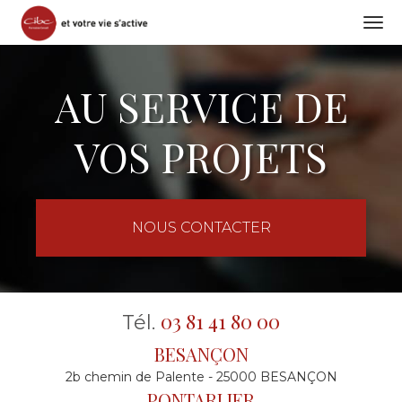
Togg
navi
Aller
au
AU SERVICE DE
contenu
principal
VOS PROJETS
NOUS CONTACTER
03 81 41 80 00
Tél.
BESANÇON
2b chemin de Palente - 25000 BESANÇON
PONTARLIER