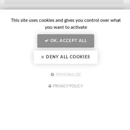
Nom
-
This site uses cookies and gives you control over what
Prénom
you want to activate
Email
:
:
*
OK, ACCEPT ALL
*
Tél.
:
DENY ALL COOKIES
*
Société
:
PERSONALIZE
PRIVACY POLICY
En soumettant ce formulaire, j'accepte que mes données
Message
personnelles saisies soient exploitées dans le cadre de ma demande
:
indiquée dans ce formulaire. (obligatoire)
Acceptation
*
Je souhaite être informé(e) des actualités du CIBC Formation
Conseil (optionnel)
RGPD