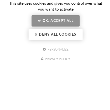
Prénom
This site uses cookies and gives you control over what
Email
:
you want to activate
:
*
*
Tél.
OK, ACCEPT ALL
:
*
Société
DENY ALL COOKIES
:
PERSONALIZE
PRIVACY POLICY
En soumettant ce formulaire, j'accepte que mes données
Message
personnelles saisies soient exploitées dans le cadre de ma demande
:
indiquée dans ce formulaire. (obligatoire)
Acceptation
*
Je souhaite être informé(e) des actualités du CIBC Formation
Conseil (optionnel)
RGPD
Actualités
*
CIBC
ENVOYER