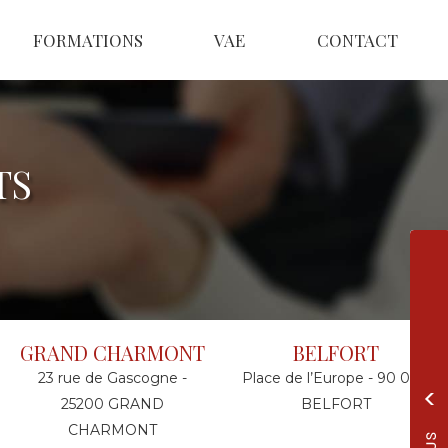
FORMATIONS
VAE
CONTACT
TS
GRAND CHARMONT
BELFORT
23 rue de Gascogne -
Place de l’Europe - 90 000
25200 GRAND
BELFORT
CHARMONT