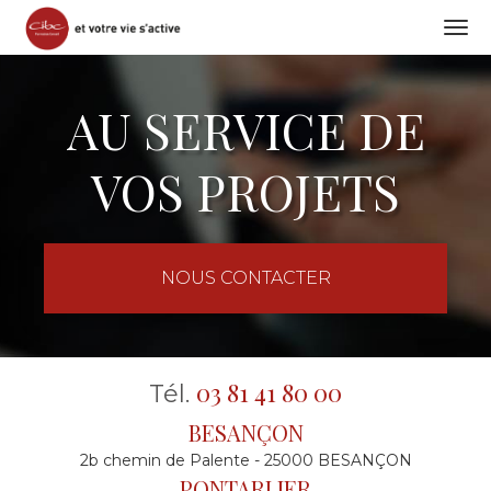
Togg
navi
Aller
au
AU SERVICE DE
contenu
principal
VOS PROJETS
NOUS CONTACTER
03 81 41 80 00
Tél.
BESANÇON
2b chemin de Palente - 25000 BESANÇON
PONTARLIER