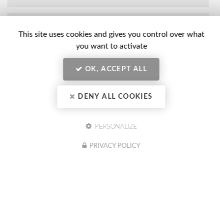
Nom
-
This site uses cookies and gives you control over what
Prénom
you want to activate
Email
:
:
*
OK, ACCEPT ALL
*
Tél.
:
DENY ALL COOKIES
*
Société
:
PERSONALIZE
PRIVACY POLICY
En soumettant ce formulaire, j'accepte que mes données
Message
personnelles saisies soient exploitées dans le cadre de ma demande
:
indiquée dans ce formulaire. (obligatoire)
Acceptation
*
Je souhaite être informé(e) des actualités du CIBC Formation
Conseil (optionnel)
RGPD