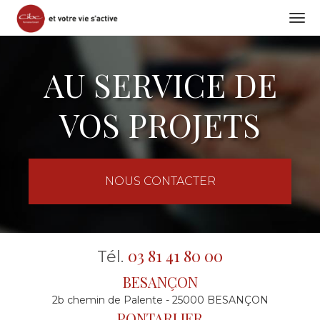
Togg
navi
Aller
au
AU SERVICE DE
contenu
principal
VOS PROJETS
NOUS CONTACTER
03 81 41 80 00
Tél.
BESANÇON
2b chemin de Palente - 25000 BESANÇON
PONTARLIER