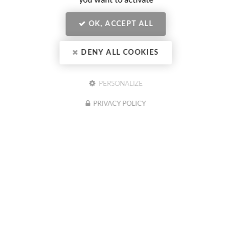
you want to activate
OK, ACCEPT ALL
CONTACTEZ VOTRE CENTRE
DENY ALL COOKIES
DE BILAN DE COMPÉTENCES
À BESANÇON
PERSONALIZE
PRIVACY POLICY
Nom
-
Prénom
Email
:
:
*
*
Tél.
: