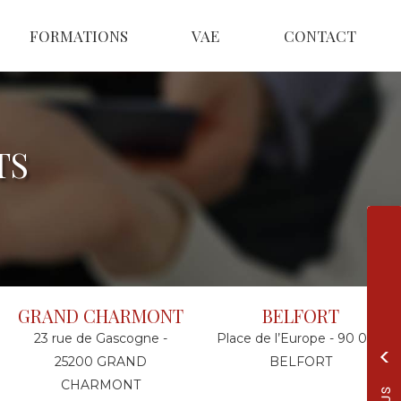
FORMATIONS
VAE
CONTACT
TS
GRAND CHARMONT
BELFORT
23 rue de Gascogne -
Place de l’Europe - 90 000
25200 GRAND
BELFORT
CHARMONT