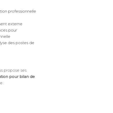
tion professionnelle
ment externe
nces pour
nnelle
lyse des postes de
s propose ses
tion pour bilan de
e :