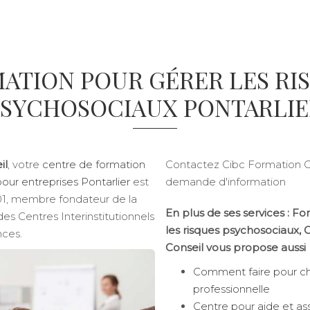
ATION POUR GÉRER LES RI
PSYCHOSOCIAUX PONTARLIE
il
, votre
centre de formation
Contactez Cibc Formation C
pour entreprises Pontarlier
est
demande d'information
901, membre fondateur de la
En plus de ses services :
For
es Centres Interinstitutionnels
les risques psychosociaux
, 
ces.
Conseil vous propose aussi
Comment faire pour ch
professionnelle
Centre pour aide et as