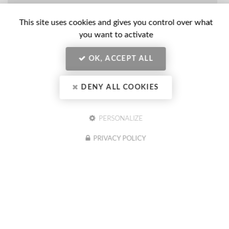
Nom
-
This site uses cookies and gives you control over what
Prénom
Email
you want to activate
:
:
*
*
OK, ACCEPT ALL
Tél.
:
*
DENY ALL COOKIES
Société
:
PERSONALIZE
PRIVACY POLICY
En soumettant ce formulaire, j'accepte que mes données
Message
personnelles saisies soient exploitées dans le cadre de ma demande
:
indiquée dans ce formulaire. (obligatoire)
Acceptation
*
Je souhaite être informé(e) des actualités du CIBC Formation
Conseil (optionnel)
RGPD
Actualités
*