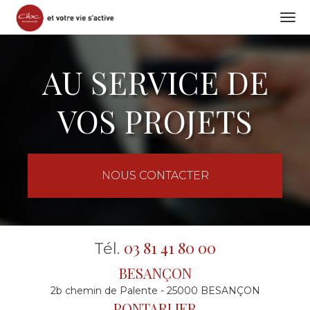
Togg
navi
Aller
au
AU SERVICE DE
contenu
principal
VOS PROJETS
NOUS CONTACTER
03 81 41 80 00
Tél.
BESANÇON
2b chemin de Palente - 25000 BESANÇON
PONTARLIER