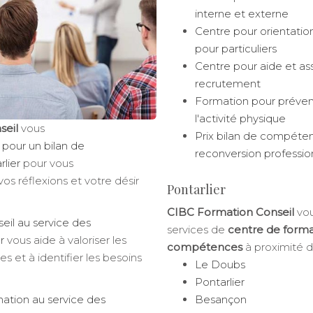
interne et externe
Centre pour orientatio
pour particuliers
Centre pour aide et as
recrutement
Formation pour prévenir
l'activité physique
seil
vous
Prix bilan de compéte
 pour un bilan de
reconversion professio
lier
pour vous
s réflexions et votre désir
Pontarlier
CIBC Formation Conseil
vou
eil au service des
services de
centre de forma
r
vous aide à valoriser les
compétences
à proximité d
 et à identifier les besoins
Le Doubs
Pontarlier
ation au service des
Besançon