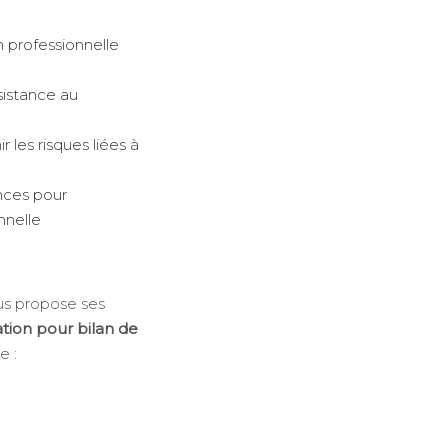
n professionnelle
sistance au
 les risques liées à
nces pour
nnelle
s propose ses
tion pour bilan de
e :