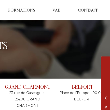
FORMATIONS
VAE
CONTACT
TS
GRAND CHARMONT
BELFORT
23 rue de Gascogne -
Place de l’Europe - 90 000
25200 GRAND
BELFORT
CHARMONT