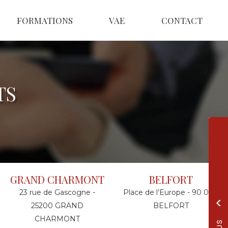
FORMATIONS
VAE
CONTACT
TS
GRAND CHARMONT
BELFORT
23 rue de Gascogne -
Place de l’Europe - 90 000
25200 GRAND
BELFORT
CHARMONT