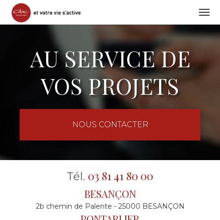
Togg
navi
Aller
au
AU SERVICE DE
contenu
principal
VOS PROJETS
NOUS CONTACTER
03 81 41 80 00
Tél.
BESANÇON
2b chemin de Palente - 25000 BESANÇON
PONTARLIER