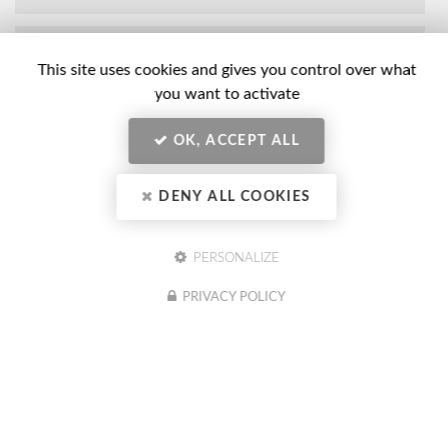
Nom
-
This site uses cookies and gives you control over what
Prénom
you want to activate
Email
:
:
*
OK, ACCEPT ALL
*
Tél.
:
DENY ALL COOKIES
*
Société
:
PERSONALIZE
PRIVACY POLICY
En soumettant ce formulaire, j'accepte que mes données
Message
personnelles saisies soient exploitées dans le cadre de ma demande
:
indiquée dans ce formulaire. (obligatoire)
Acceptation
*
Je souhaite être informé(e) des actualités du CIBC Formation
Conseil (optionnel)
RGPD