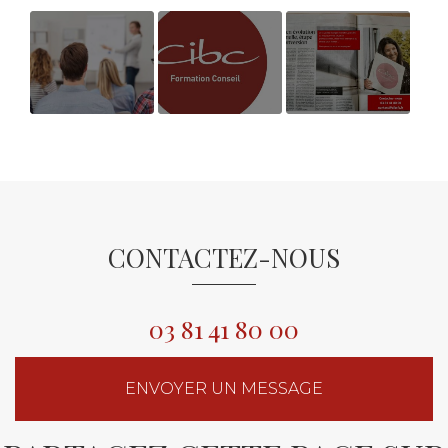
Avis
PORTES
ON PARLE DE
Bénéficiaires
OUVERTES
NOUS DANS L
Bilan de
CIBC FC
EST
Compétences
REPUBLICAIN
14/06/23
CONTACTEZ-NOUS
03 81 41 80 00
ENVOYER UN MESSAGE