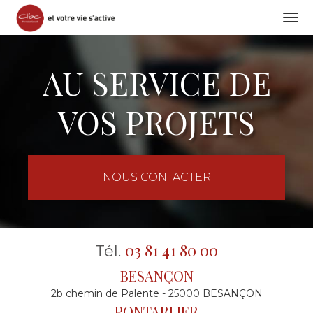
Togg
navi
Aller
au
AU SERVICE DE
contenu
principal
VOS PROJETS
NOUS CONTACTER
03 81 41 80 00
Tél.
BESANÇON
2b chemin de Palente - 25000 BESANÇON
PONTARLIER