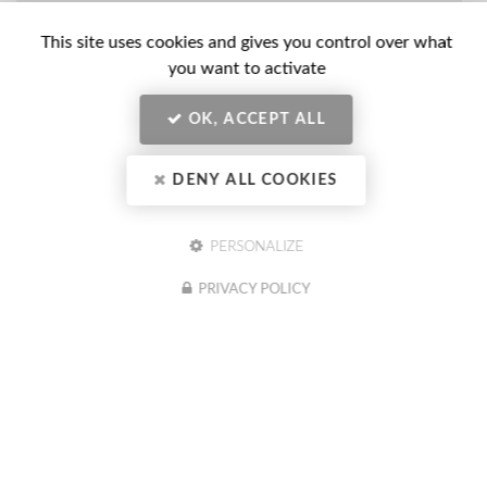
-
This site uses cookies and gives you control over what
Prénom
Email
you want to activate
:
:
*
*
OK, ACCEPT ALL
Tél.
:
*
DENY ALL COOKIES
Société
:
PERSONALIZE
PRIVACY POLICY
En soumettant ce formulaire, j'accepte que mes données
Message
personnelles saisies soient exploitées dans le cadre de ma demande
:
indiquée dans ce formulaire. (obligatoire)
Acceptation
*
Je souhaite être informé(e) des actualités du CIBC Formation
Conseil (optionnel)
RGPD
Actualités
*
CIBC