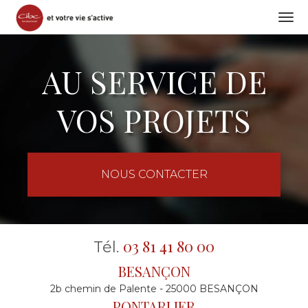
Togg
navi
Aller
au
AU SERVICE DE
contenu
principal
VOS PROJETS
NOUS CONTACTER
03 81 41 80 00
Tél.
BESANÇON
2b chemin de Palente - 25000 BESANÇON
PONTARLIER