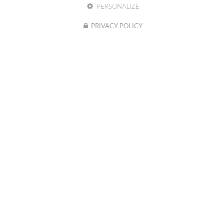
PERSONALIZE
PRIVACY POLICY
Nom
-
Prénom
Email
:
:
*
*
Tél.
:
*
Société
:
En soumettant ce formulaire, j'accepte que mes données
Message
personnelles saisies soient exploitées dans le cadre de ma demande
:
indiquée dans ce formulaire. (obligatoire)