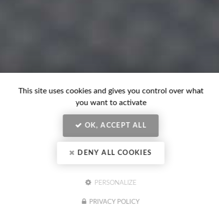
This site uses cookies and gives you control over what
CONTACTEZ VOTRE CENTRE
you want to activate
DE BILAN DE COMPÉTENCES
À BESANÇON
OK, ACCEPT ALL
DENY ALL COOKIES
PERSONALIZE
Nom
PRIVACY POLICY
-