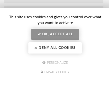
Nom
-
This site uses cookies and gives you control over what
Prénom
you want to activate
Email
:
:
*
OK, ACCEPT ALL
*
Tél.
:
DENY ALL COOKIES
*
Société
:
PERSONALIZE
PRIVACY POLICY
En soumettant ce formulaire, j'accepte que mes données
Message
personnelles saisies soient exploitées dans le cadre de ma demande
:
indiquée dans ce formulaire. (obligatoire)
Acceptation
*
Je souhaite être informé(e) des actualités du CIBC Formation
Conseil (optionnel)
RGPD