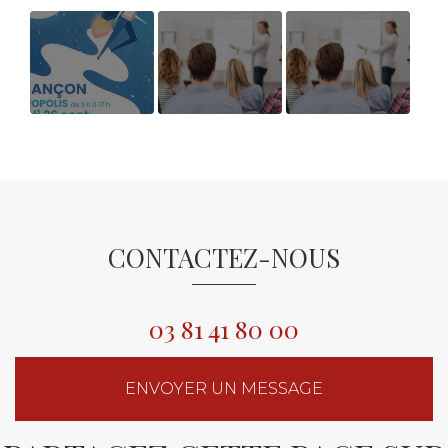
SALON CAP
AVIS BILAN DE
AVIS
VERS L
COMPETENCES
BENEFICIAIRES
EMPLOI 26
BILAN DE
SEPTEMBRE
COMPETENCES
2024
MICROPOLIS
CONTACTEZ-NOUS
03 81 41 80 00
ENVOYER UN MESSAGE