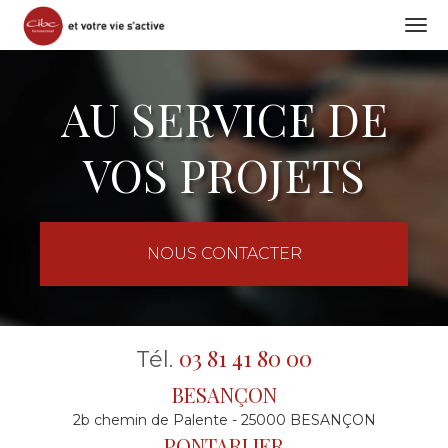
Togg
navi
Aller
au
AU SERVICE DE
contenu
principal
VOS PROJETS
NOUS CONTACTER
03 81 41 80 00
Tél.
BESANÇON
2b chemin de Palente - 25000 BESANÇON
PONTARLIER