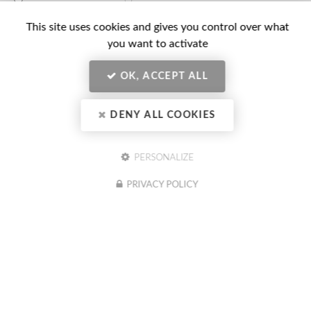
Conseil (optionnel)
RGPD
Actualités
*
This site uses cookies and gives you control over what
CIBC
you want to activate
ENVOYER
OK, ACCEPT ALL
DENY ALL COOKIES
PERSONALIZE
Nos horaires :
PRIVACY POLICY
Lundi au vendredi 8h30 - 12h et 13h30 - 17h30