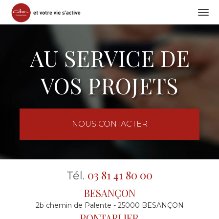
Togg
navi
Aller
au
AU SERVICE DE
contenu
principal
VOS PROJETS
NOUS CONTACTER
03 81 41 80 00
Tél.
BESANÇON
2b chemin de Palente - 25000 BESANÇON
PONTARLIER