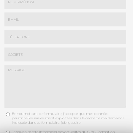
Nom
-
Prénom
Email
:
:
*
*
Tél.
:
*
Société
:
En soumettant ce formulaire, j'accepte que mes données
Message
personnelles saisies soient exploitées dans le cadre de ma demande
:
indiquée dans ce formulaire. (obligatoire)
Acceptation
*
Je souhaite être informé(e) des actualités du CIBC Formation