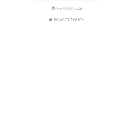
PERSONALIZE
PRIVACY POLICY
03 81 41 80 00
Tél :
BESANÇON
2b chemin de Palente
25000 BESANÇON
PONTARLIER
6A Rue Claude Chappe
25300 PONTARLIER