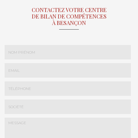
CONTACTEZ VOTRE CENTRE
DE BILAN DE COMPÉTENCES
À BESANÇON
Nom
-
Prénom
Email
:
:
*
*
Tél.
:
*
Société
: