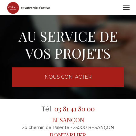
Togg
navi
Aller
au
AU SERVICE DE
contenu
principal
VOS PROJETS
NOUS CONTACTER
03 81 41 80 00
Tél.
BESANÇON
2b chemin de Palente - 25000 BESANÇON
PONTARLIER