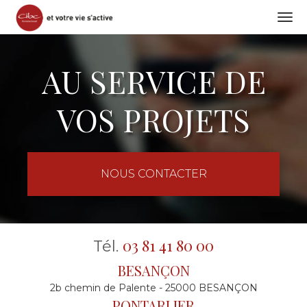
Togg
navi
Aller
au
AU SERVICE DE
contenu
principal
VOS PROJETS
NOUS CONTACTER
03 81 41 80 00
Tél.
BESANÇON
2b chemin de Palente - 25000 BESANÇON
PONTARLIER