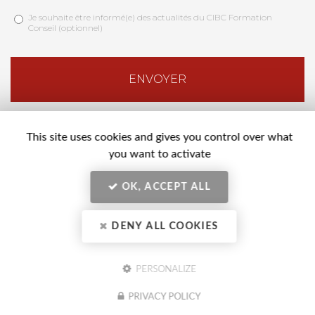
Acceptation
*
Je souhaite être informé(e) des actualités du CIBC Formation
Conseil (optionnel)
RGPD
Actualités
*
CIBC
ENVOYER
This site uses cookies and gives you control over what
you want to activate
OK, ACCEPT ALL
Nos horaires :
Lundi au vendredi 8h30 - 12h et 13h30 - 17h30
DENY ALL COOKIES
PERSONALIZE
PRIVACY POLICY