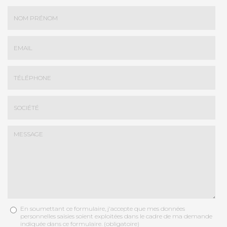
Nom
-
Prénom
Email
:
:
*
*
Tél.
:
*
Société
:
En soumettant ce formulaire, j'accepte que mes données
Message
personnelles saisies soient exploitées dans le cadre de ma demande
:
indiquée dans ce formulaire. (obligatoire)